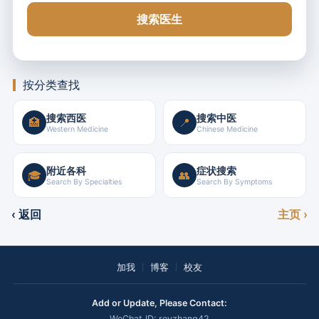
搜索医生
按分类查找
搜索西医
搜索中医
🏥
📍
Western Medicine
Chinese Medicine
附近各科
症状搜索
🎓
👥
Search By Specialties
Search By Symptoms
‹ 返回
主页 ›
加我
博客
校友
Add or Update, Please Contact:
WeChat ID: royzhang42