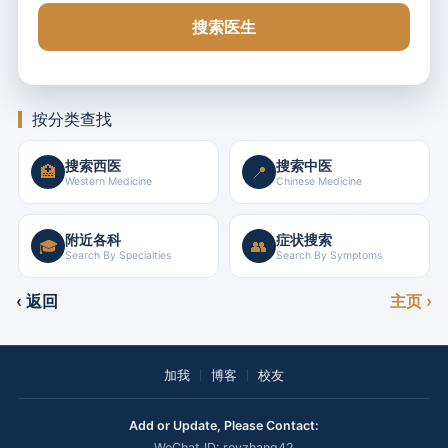
搜索医生
按分类查找
搜索西医
搜索中医
🏥
📍
Western Medicine
Chinese Medicine
附近各科
症状搜索
🎓
👥
Search By Specialties
Search By Symptoms
‹ 返回
主页 ›
加我
博客
校友
Add or Update, Please Contact:
WeChat ID: royzhang42