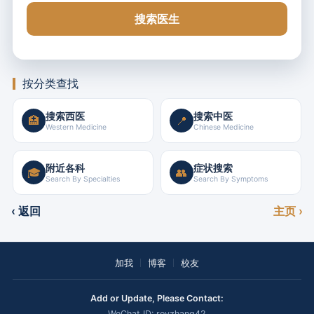
搜索医生
按分类查找
搜索西医
搜索中医
🏥
📍
Western Medicine
Chinese Medicine
附近各科
症状搜索
🎓
👥
Search By Specialties
Search By Symptoms
‹ 返回
主页 ›
加我
博客
校友
Add or Update, Please Contact:
WeChat ID: royzhang42