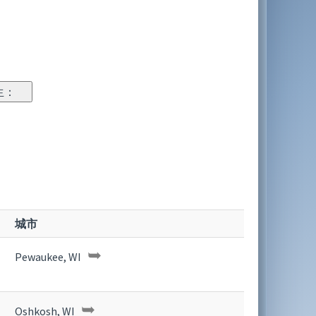
城市
➥
Pewaukee, WI
➥
Oshkosh, WI