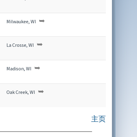
➥
Milwaukee, WI
➥
La Crosse, WI
➥
Madison, WI
➥
Oak Creek, WI
主页