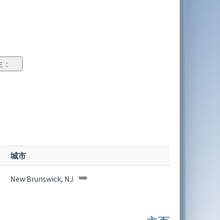
城市
➥
New Brunswick, NJ