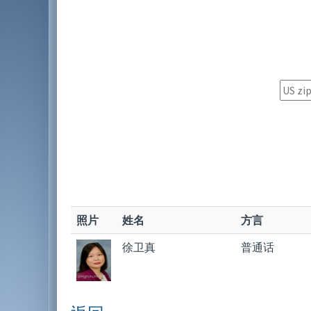
照片
姓名
方言
徐卫真
普通话