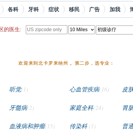
各科
牙科
症状
移民
广告
加我
区的医生:
欢迎来到北卡罗来纳州 。第二步，选专业：
听觉
(1)
心血管疾病
(16)
皮
牙髓病
(2)
家庭全科
(24)
胃
血液病和肿瘤
(15)
传染科
(1)
普