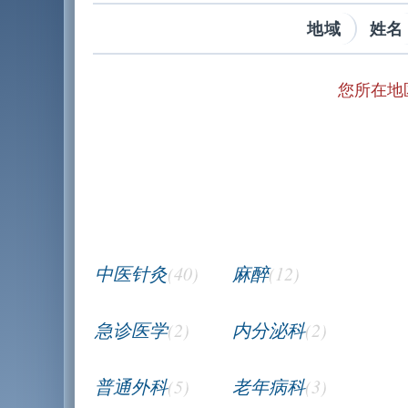
地域
姓名
您所在地
中医针灸
(40)
麻醉
(12)
急诊医学
(2)
内分泌科
(2)
普通外科
(5)
老年病科
(3)