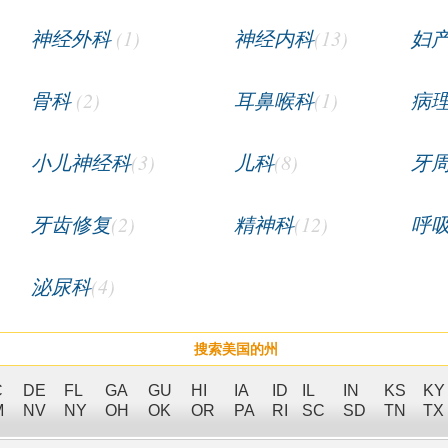
神经外科
(1)
神经内科
(13)
妇
骨科
(2)
耳鼻喉科
(1)
病
小儿神经科
(3)
儿科
(8)
牙
牙齿修复
(2)
精神科
(12)
呼
泌尿科
(4)
搜索美国的州
C
DE
FL
GA
GU
HI
IA
ID
IL
IN
KS
KY
M
NV
NY
OH
OK
OR
PA
RI
SC
SD
TN
TX