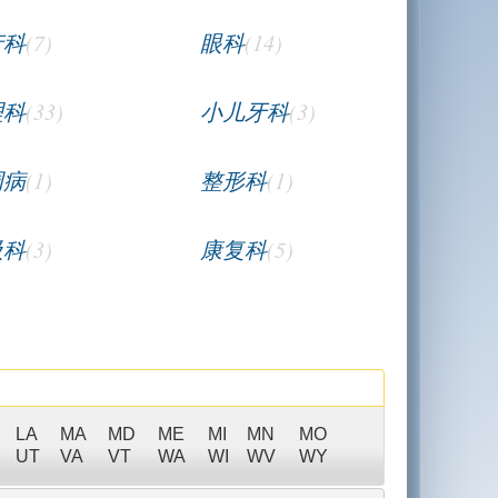
产科
(7)
眼科
(14)
理科
(33)
小儿牙科
(3)
周病
(1)
整形科
(1)
吸科
(3)
康复科
(5)
LA
MA
MD
ME
MI
MN
MO
UT
VA
VT
WA
WI
WV
WY