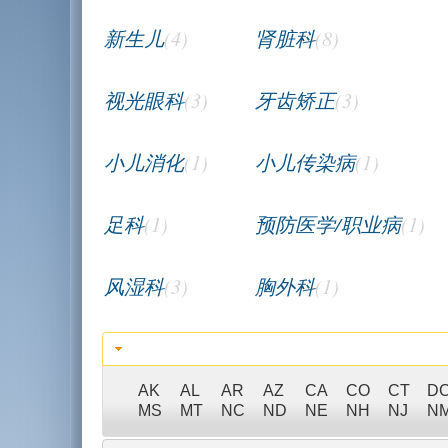
新生儿
(4)
肾脏科
(8)
视光眼科
(3)
牙齿矫正
(3)
小儿消化
(1)
小儿传染病
(1)
足科
(1)
预防医学/职业病
(1)
风湿科
(3)
胸外科
(1)
AK
AL
AR
AZ
CA
CO
CT
D
MS
MT
NC
ND
NE
NH
NJ
N