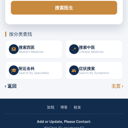
搜索医生
按分类查找
搜索西医
搜索中医
🏥
📍
Western Medicine
Chinese Medicine
附近各科
症状搜索
🎓
👥
Search By Specialties
Search By Symptoms
‹ 返回
主页 ›
加我
博客
校友
Add or Update, Please Contact:
WeChat ID: royzhang42